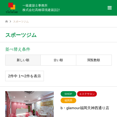
一級建築士事務所
株式会社髙橋環境建築設計
スポーツジム
スポーツジム
並べ替え条件
新しい順
古い順
閲覧数順
2件中 1〜2件を表示
SHOP
エステサロン
福岡県
b・glamour福岡天神西通り店