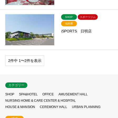
SHOP
スポーツジム
福岡県
iSPORTS 日明店
2件中 1〜2件を表示
カテゴリー
SHOP
SPA&HOTEL
OFFICE
AMUSEMENT HALL
NURSING HOME & CARE CENTER & HOSPITAL
HOUSE & MANSION
CEREMONY HALL
URBAN PLANNING