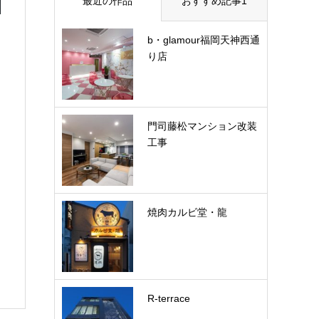
最近の作品
おすすめ記事1
b・glamour福岡天神西通
り店
門司藤松マンション改装
工事
焼肉カルビ堂・龍
R-terrace