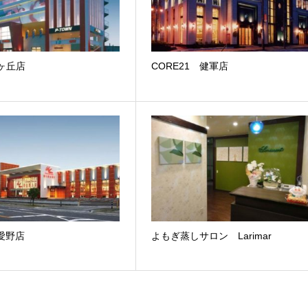
霧ヶ丘店
CORE21 健軍店
 愛野店
よもぎ蒸しサロン Larimar