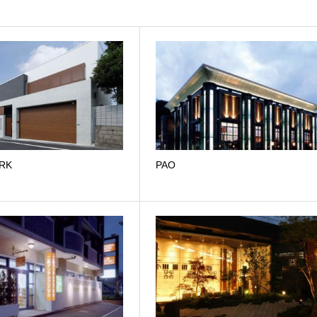
ARK
PAO