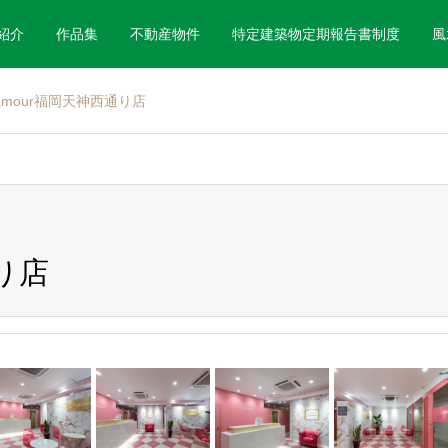
紹介
作品集
不動産物件
特定建築物定期報告書制度
風
lamour福岡天神西通り店
通り店