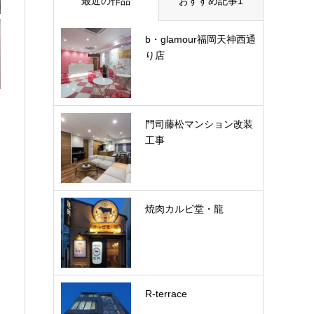
最近の作品
おすすめ記事1
b・glamour福岡天神西通
り店
門司藤松マンション改装
工事
焼肉カルビ堂・龍
R-terrace