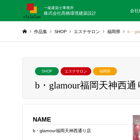
一級建築士事務所
会社
株式会社髙橋環境建築設計
作品集
SHOP
エステサロン
福岡県
b・g
SHOP
エステサロン
福岡県
b・glamour福岡天神西
NAME
b・glamour福岡天神西通り店