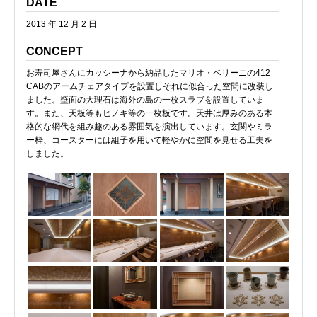
DATE
2013 年 12 月 2 日
CONCEPT
お寿司屋さんにカッシーナから納品したマリオ・ベリーニの412
CABのアームチェアタイプを設置しそれに似合った空間に改装し
ました。壁面の大理石は海外の島の一枚スラブを設置していま
す。また、天板等もヒノキ等の一枚板です。天井は厚みのある本
格的な網代を組み趣のある雰囲気を演出しています。玄関やミラ
ー枠、コースターには組子を用いて軽やかに空間を見せる工夫を
しました。