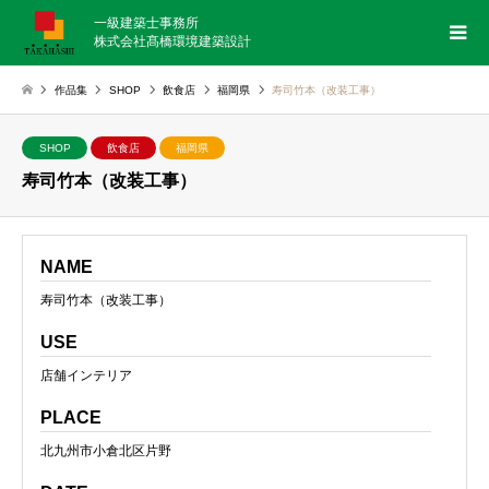
一級建築士事務所
株式会社髙橋環境建築設計
作品集
SHOP
飲食店
福岡県
寿司竹本（改装工事）
SHOP
飲食店
福岡県
寿司竹本（改装工事）
NAME
寿司竹本（改装工事）
USE
店舗インテリア
PLACE
北九州市小倉北区片野