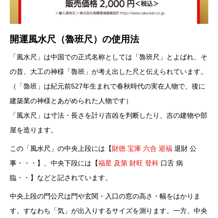
開運風水尺（魯班尺）の使用法
「風水尺」は中国での正式名称としては「魯班尺」とよばれ、そ
の昔、大工の神様「魯班」が考え出した尺と伝えられています。
（「魯班」は紀元前527年生まれで春秋時代の実在人物で、後に
建築業の神様とあがめられた人物です）
「風水尺」は寸法・長さを計り吉凶を判断したり、吉の建物や部
屋を造ります。
この「風水尺」の中央上段には【
財徳 宝庫 六合 迎福
退財 公
事・・・】、中央下段には【
福星 及第 財旺 登科
口舌 病
臨・・】などと記されています。
中央上段の門公尺は門や玄関・入口の窓の高さ・幅をはかりま
す。すなわち「気」が出入りするサイズを測ります。一方、中央