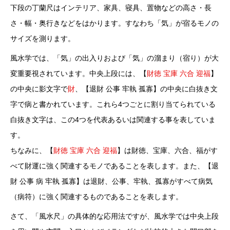
下段の丁蘭尺はインテリア、家具、寝具、置物などの高さ・長
さ・幅・奥行きなどをはかります。すなわち「気」が宿るモノの
サイズを測ります。
風水学では、「気」の出入りおよび「気」の溜まり（宿り）が大
変重要視されています。中央上段には、【
財徳 宝庫 六合 迎福
】
の中央に影文字で
財
、【退財 公事 牢執 孤寡】の中央に白抜き文
字で病と書かれています。これら4つごとに割り当てられている
白抜き文字は、この4つを代表あるいは関連する事を表していま
す。
ちなみに、【
財徳 宝庫 六合 迎福
】は財徳、宝庫、六合、福がす
べて財運に強く関連するモノであることを表します。また、【退
財 公事 病 牢執 孤寡】は退財、公事、牢執、孤寡がすべて病気
（病符）に強く関連するものであることを表します。
さて、「風水尺」の具体的な応用法ですが、風水学では中央上段