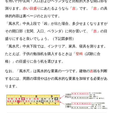
を用い門や玄関・入口およびベランダなど比較的大きな開口部を
測ります。
赤い目盛り
にあたるようなら「
吉
」です。「
吉
」の具
体的内容は裏ページのとおりです。
「風水尺」中央上段で「凶」が出た場合、多少せまくなりますが
その開口部（玄関、入口、ベランダ）に何か置いて、「
吉
」の目
盛りにすると良いでしょう。（下記図参照）
「風水尺」中央下段では、インテリア、家具、寝具を測ります。
たとえば、子供の勉強机を購入するときは「
登科
（試験に合
格）」の目盛りに合う机を選びます。
なお、「風水尺」は風水的な要素の一つです。建物の
吉
凶を判断
するには、周囲の環境やほかの風水的な要素を加味する必要があ
ります。