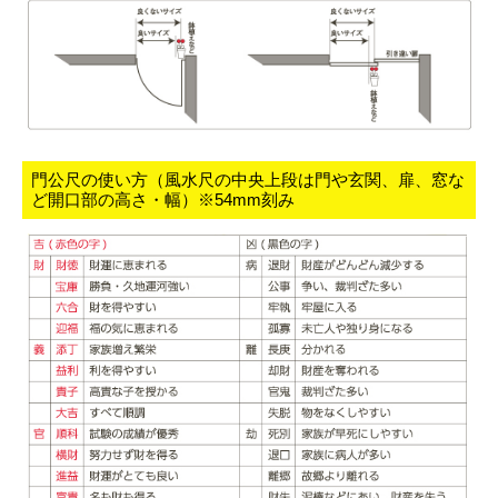
門公尺の使い方（風水尺の中央上段は門や玄関、扉、窓な
ど開口部の高さ・幅）※54mm刻み