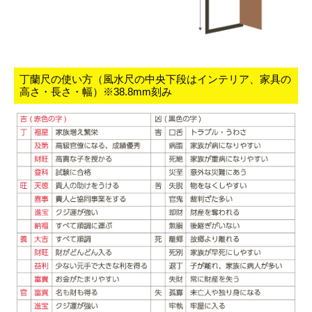
丁蘭尺の使い方（風水尺の中央下段はインテリア、家具の
高さ・長さ・幅）※38.8mm刻み