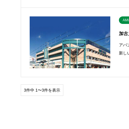
AM
加古
アバ
新し
3件中 1〜3件を表示