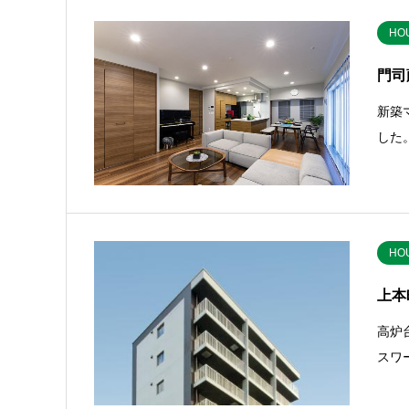
HO
門司
新築
した
HO
上本
高炉
スワ