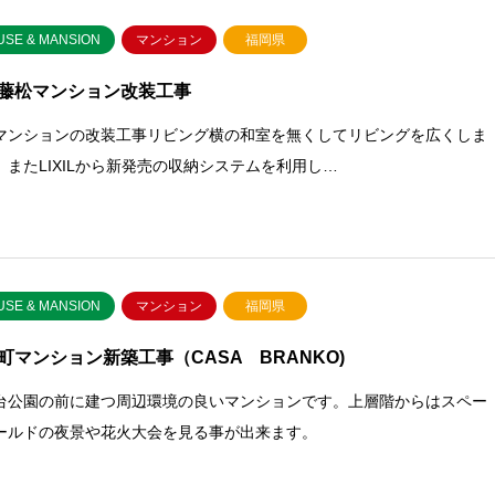
USE & MANSION
マンション
福岡県
藤松マンション改装工事
マンションの改装工事リビング横の和室を無くしてリビングを広くしま
。またLIXILから新発売の収納システムを利用し…
USE & MANSION
マンション
福岡県
町マンション新築工事（CASA BRANKO)
台公園の前に建つ周辺環境の良いマンションです。上層階からはスペー
ールドの夜景や花火大会を見る事が出来ます。